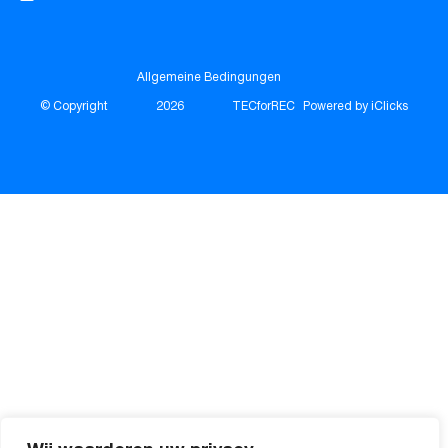
Allgemeine Bedingungen
© Copyright
2026
TECforREC
Powered by iClicks