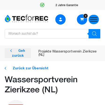
2 Jahre Garantie
0
Products
search
Geh
Projekte
Wassersportverein Zierikzee
(NL)
zurück
Zurück zur Übersicht
Wassersportverein
Zierikzee (NL)