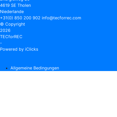
4619 SE Tholen
Niederlande
+31(0) 850 200 902
info@tecforrec.com
© Copyright
2026
TECforREC
-
Powered by iClicks
Allgemeine Bedingungen