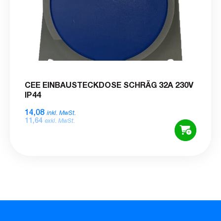
CEE EINBAUSTECKDOSE SCHRÄG 32A 230V
IP44
14,08
inkl. MwSt.
11,64
exkl. MwSt.