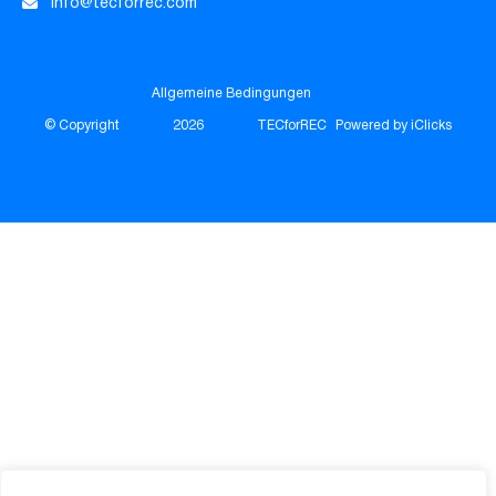
info@tecforrec.com
Allgemeine Bedingungen
© Copyright
2026
TECforREC
Powered by iClicks