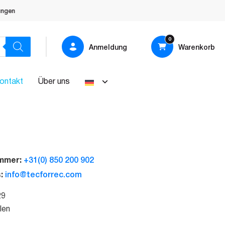
Sonderanfertigungen
0
Anmeldung
Warenkorb
ontakt
Über uns
+31(0) 850 200 902
ummer:
info@tecforrec.com
s:
29
len