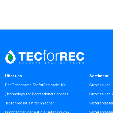
Über uns
Sortiment
Der Firmenname TecforRec steht für
Stromsäulen
‚Technology for Recreational Services‘.
Stromsäulen 
TecforRec ist ein technischer
Verteilerkaste
Großhändler, der auf die Lieferung von
Verteilerkast