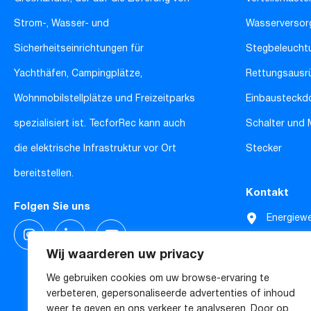
Strom-, Wasser- und
Wasserversor
Sicherheitseinrichtungen für
Stegbeleucht
Yachthäfen, Campingplätze,
Rettungsausr
Wohnmobilstellplätze und Freizeitparks
Einbausteckd
spezialisiert ist. TecforRec kann auch
Schalter und
die elektrische Infrastruktur vor Ort
Stecker
bereitstellen.
Kontakt
Folgen Sie uns
Energiew
4619 SE 
Wij waarderen uw privacy
Niederla
We gebruiken cookies om uw browse-ervaring te
verbeteren, gepersonaliseerde advertenties of inhoud
weer te geven en ons verkeer te analyseren. Door op