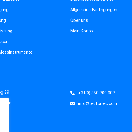
gung
Allgemeine Bedingungen
ung
Über uns
üstung
Mein Konto
osen
 Messinstrumente
eg 29
+31(0) 850 200 902
Tholen
info@tecforrec.com
nde