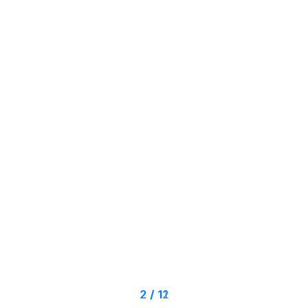
2
2
2
/
/
/
12
11
7