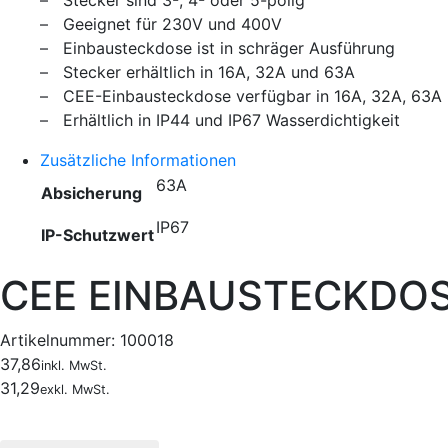
– Stecker sind 3-, 4- oder 5-polig
– Geeignet für 230V und 400V
– Einbausteckdose ist in schräger Ausführung
– Stecker erhältlich in 16A, 32A und 63A
– CEE-Einbausteckdose verfügbar in 16A, 32A, 63A
– Erhältlich in IP44 und IP67 Wasserdichtigkeit
Zusätzliche Informationen
63A
Absicherung
IP67
IP-Schutzwert
CEE EINBAUSTECKDOS
Artikelnummer:
100018
37,86
inkl. MwSt.
31,29
exkl. MwSt.