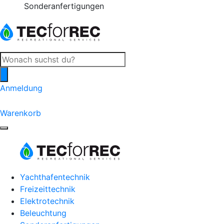
2 Jahre Garantie
Products
search
Anmeldung
0
Warenkorb
Yachthafentechnik
Freizeittechnik
Elektrotechnik
Beleuchtung