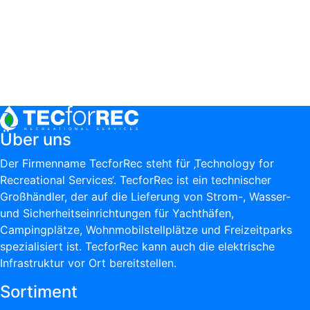
Über uns
Der Firmenname TecforRec steht für ‚Technology for
Recreational Services‘. TecforRec ist ein technischer
Großhändler, der auf die Lieferung von Strom-, Wasser-
und Sicherheitseinrichtungen für Yachthäfen,
Campingplätze, Wohnmobilstellplätze und Freizeitparks
spezialisiert ist. TecforRec kann auch die elektrische
Infrastruktur vor Ort bereitstellen.
Sortiment