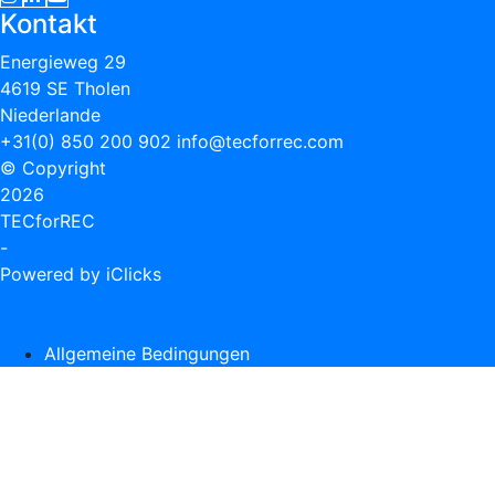
Kontakt
Energieweg 29
4619 SE Tholen
Niederlande
+31(0) 850 200 902
info@tecforrec.com
© Copyright
2026
TECforREC
-
Powered by iClicks
Allgemeine Bedingungen