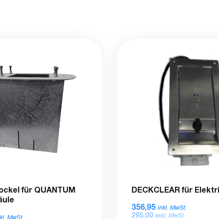
ockel für QUANTUM
DECKCLEAR für Elektri
äule
356,95
inkl. MwSt.
295,00
exkl. MwSt.
nkl. MwSt.