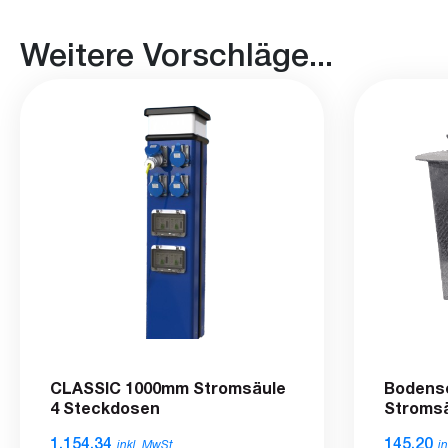
Weitere Vorschläge...
CLASSIC 1000mm Stromsäule
Bodens
4 Steckdosen
Stroms
1.154,34
145,20
inkl. MwSt.
i