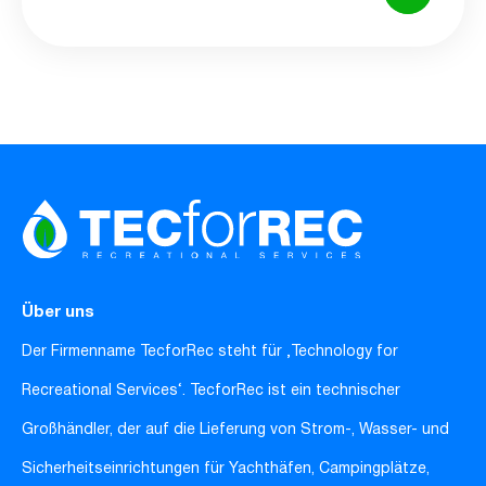
Über uns
Der Firmenname TecforRec steht für ‚Technology for
Recreational Services‘. TecforRec ist ein technischer
Großhändler, der auf die Lieferung von Strom-, Wasser- und
Sicherheitseinrichtungen für Yachthäfen, Campingplätze,