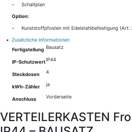
– Schaltplan
Option:
– Kunststoffpfosten mit Edelstahlbefestigung (Art:
Zusätzliche Informationen
Bausatz
Fertigstellung
IP44
IP-Schutzwert
4
Steckdosen
ja
kWh-Zähler
Vorderseite
Anschluss
VERTEILERKASTEN Fron
IP44 – BAUSATZ