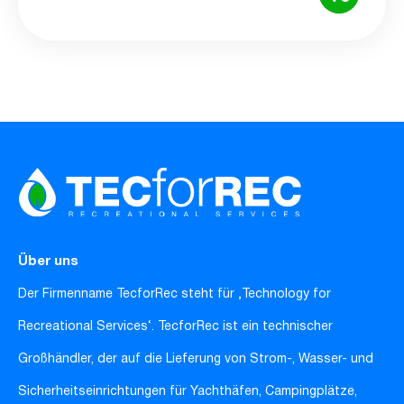
Über uns
Der Firmenname TecforRec steht für ‚Technology for
Recreational Services‘. TecforRec ist ein technischer
Großhändler, der auf die Lieferung von Strom-, Wasser- und
Sicherheitseinrichtungen für Yachthäfen, Campingplätze,