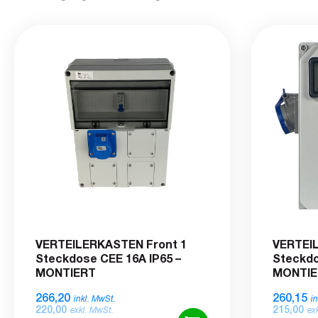
VERTEILERKASTEN Front 1
VERTEIL
Steckdose CEE 16A IP65 –
Steckdo
MONTIERT
MONTIE
266,20
260,15
inkl. MwSt.
i
220,00
215,00
exkl. MwSt.
ex