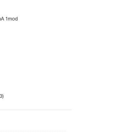
0mA 1mod
3)