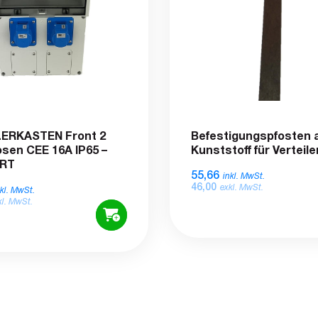
LERKASTEN Front 2
Befestigungspfosten 
sen CEE 16A IP65 –
Kunststoff für Verteil
RT
55,66
inkl. MwSt.
46,00
exkl. MwSt.
nkl. MwSt.
kl. MwSt.