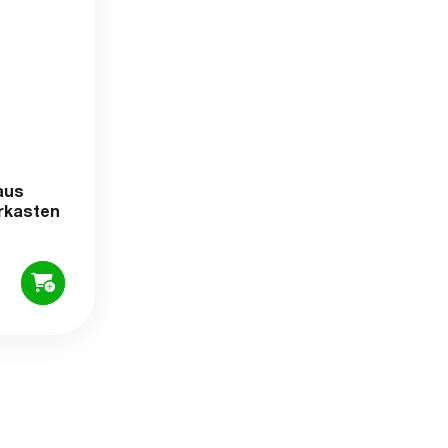
aus
erkasten