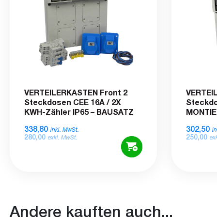
VERTEILERKASTEN Front 2
VERTEI
Steckdosen CEE 16A / 2X
Steckdo
KWH-Zähler IP65 – BAUSATZ
MONTIE
338,80
302,50
inkl. MwSt.
i
280,00
250,00
exkl. MwSt.
ex
Andere kauften auch...