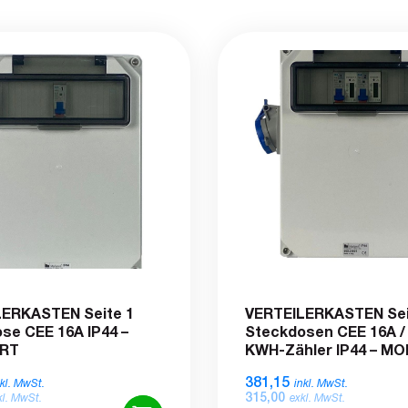
ERKASTEN Seite 1
VERTEILERKASTEN Sei
se CEE 16A IP44 –
Steckdosen CEE 16A /
RT
KWH-Zähler IP44 – M
381,15
nkl. MwSt.
inkl. MwSt.
315,00
kl. MwSt.
exkl. MwSt.