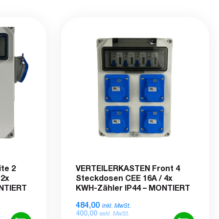
te 2
VERTEILERKASTEN Front 4
 2x
Steckdosen CEE 16A / 4x
ONTIERT
KWH-Zähler IP44 – MONTIERT
484,00
inkl. MwSt.
400,00
exkl. MwSt.