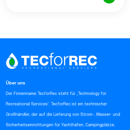
Über uns
Der Firmenname TecforRec steht für ‚Technology for
Recreational Services‘. TecforRec ist ein technischer
Großhändler, der auf die Lieferung von Strom-, Wasser- und
Sicherheitseinrichtungen für Yachthäfen, Campingplätze,