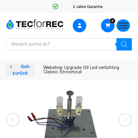
2 Jahre Garantie
0
Products
search
Geh
Webshop
Upgrade G9 Led verlichting
Classic Stroomzuil
zurück