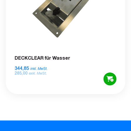
DECKCLEAR für Wasser
344,85
inkl. MwSt.
285,00
exkl. MwSt.