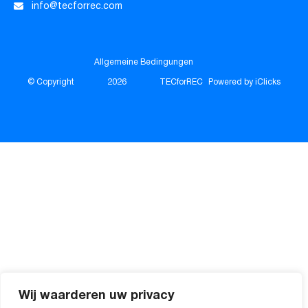
info@tecforrec.com
Allgemeine Bedingungen
© Copyright
2026
TECforREC
Powered by iClicks
Wij waarderen uw privacy