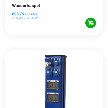
Wasserhaspel
695,75
inkl. MwSt.
575,00
exkl. MwSt.