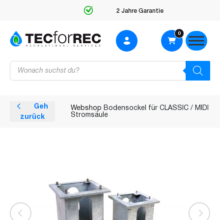
2 Jahre Garantie
0
Products
search
Geh
Webshop
Bodensockel für CLASSIC / MIDI
Stromsäule
zurück