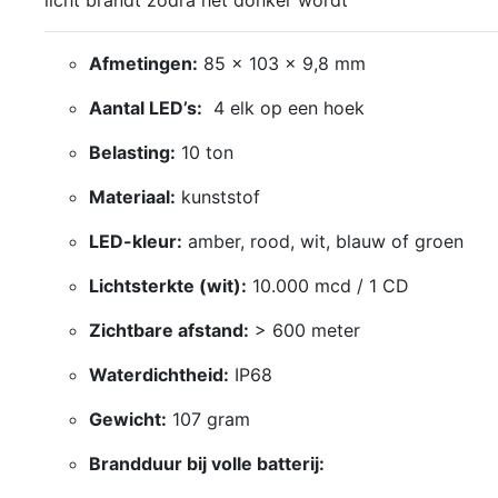
licht brandt zodra het donker wordt
Afmetingen:
85 × 103 × 9,8 mm
Aantal LED’s:
4 elk op een hoek
Belasting:
10 ton
Materiaal:
kunststof
LED-kleur:
amber, rood, wit, blauw of groen
Lichtsterkte (wit):
10.000 mcd / 1 CD
Zichtbare afstand:
> 600 meter
Waterdichtheid:
IP68
Gewicht:
107 gram
Brandduur bij volle batterij: