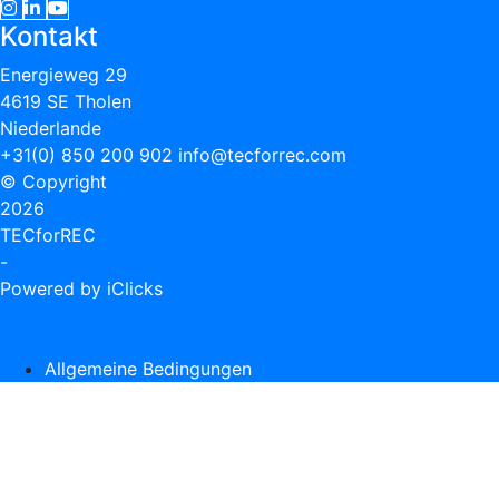
Kontakt
Energieweg 29
4619 SE Tholen
Niederlande
+31(0) 850 200 902
info@tecforrec.com
© Copyright
2026
TECforREC
-
Powered by iClicks
Allgemeine Bedingungen