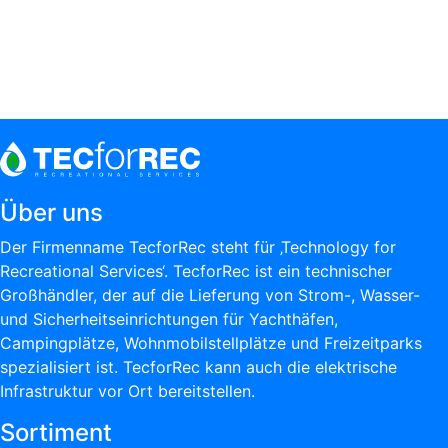
Über uns
Der Firmenname TecforRec steht für ‚Technology for
Recreational Services‘. TecforRec ist ein technischer
Großhändler, der auf die Lieferung von Strom-, Wasser-
und Sicherheitseinrichtungen für Yachthäfen,
Campingplätze, Wohnmobilstellplätze und Freizeitparks
spezialisiert ist. TecforRec kann auch die elektrische
Infrastruktur vor Ort bereitstellen.
Sortiment