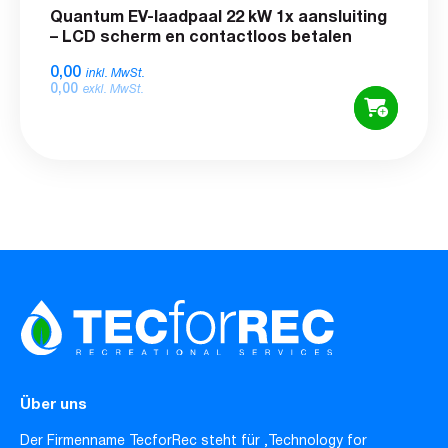
Quantum EV-laadpaal 22 kW 1x aansluiting
– LCD scherm en contactloos betalen
0,00
inkl. MwSt.
0,00
exkl. MwSt.
Über uns
Der Firmenname TecforRec steht für ‚Technology for