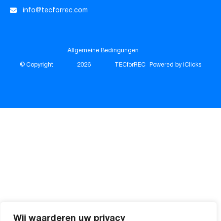
info@tecforrec.com
Allgemeine Bedingungen
© Copyright
2026
TECforREC
Powered by iClicks
Wij waarderen uw privacy