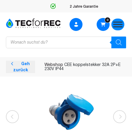
2 Jahre Garantie
0
Products
search
Geh
Webshop
CEE koppelstekker 32A 2P+E
230V IP44
zurück