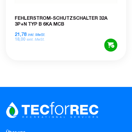
FEHLERSTROM-SCHUTZSCHALTER 32A
3P+N TYP B 6KA MCB
21,78
inkl. MwSt.
18,00
exkl. MwSt.