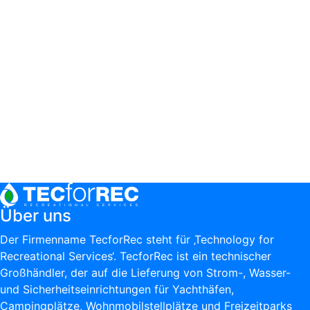
Über uns
Der Firmenname TecforRec steht für ‚Technology for
Recreational Services‘. TecforRec ist ein technischer
Großhändler, der auf die Lieferung von Strom-, Wasser-
und Sicherheitseinrichtungen für Yachthäfen,
Campingplätze, Wohnmobilstellplätze und Freizeitparks