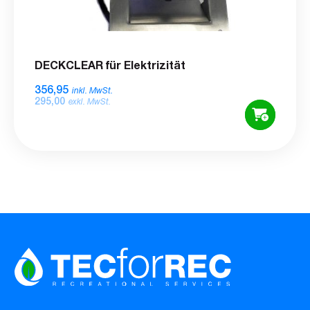
DECKCLEAR für Elektrizität
356,95
inkl. MwSt.
295,00
exkl. MwSt.