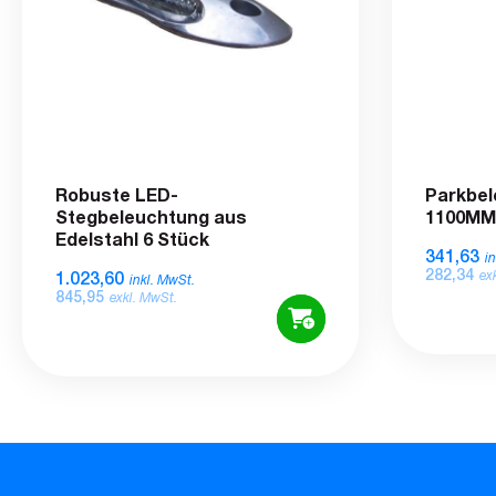
Robuste LED-
Parkbel
Stegbeleuchtung aus
1100MM
Edelstahl 6 Stück
341,63
i
282,34
1.023,60
ex
inkl. MwSt.
845,95
exkl. MwSt.