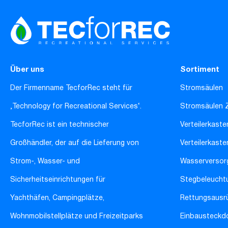
Über uns
Sortiment
Der Firmenname TecforRec steht für
Stromsäulen
‚Technology for Recreational Services‘.
Stromsäulen 
TecforRec ist ein technischer
Verteilerkaste
Großhändler, der auf die Lieferung von
Verteilerkast
Strom-, Wasser- und
Wasserversor
Sicherheitseinrichtungen für
Stegbeleucht
Yachthäfen, Campingplätze,
Rettungsausr
Wohnmobilstellplätze und Freizeitparks
Einbausteckd