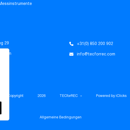
 Messinstrumente
eg 29
+31(0) 850 200 902
Tholen
info@tecforrec.com
nde
-
© Copyright
2026
TECforREC
Powered by iClicks
Allgemeine Bedingungen