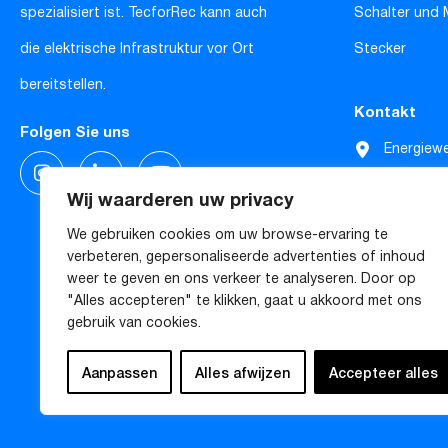
spezialisiert ist. TecforRec kann auch
Schalter und
die elektrische Infrastruktur vor Ort
Stecker
bereitstellen.
Kontakt
Folgen Sie uns
Energiew
4619 SE 
Wij waarderen uw privacy
Niederla
We gebruiken cookies om uw browse-ervaring te
verbeteren, gepersonaliseerde advertenties of inhoud
weer te geven en ons verkeer te analyseren. Door op
"Alles accepteren" te klikken, gaat u akkoord met ons
gebruik van cookies.
Aanpassen
Alles afwijzen
Accepteer alles