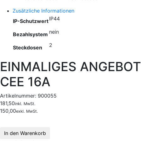
Zusätzliche Informationen
IP44
IP-Schutzwert
nein
Bezahlsystem
2
Steckdosen
EINMALIGES ANGEBOT
CEE 16A
Artikelnummer:
900055
181,50
inkl. MwSt.
150,00
exkl. MwSt.
In den Warenkorb